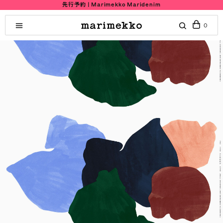
先行予約 | Marimekko Maridenim
0