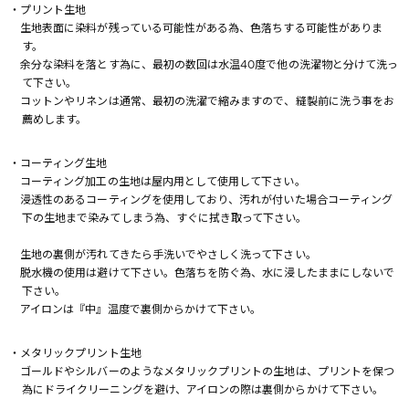
・プリント生地
生地表面に染料が残っている可能性がある為、色落ちする可能性がありま
す。
余分な染料を落とす為に、最初の数回は水温40度で他の洗濯物と分けて洗っ
て下さい。
コットンやリネンは通常、最初の洗濯で縮みますので、縫製前に洗う事をお
薦めします。
・コーティング生地
コーティング加工の生地は屋内用として使用して下さい。
浸透性のあるコーティングを使用しており、汚れが付いた場合コーティング
下の生地まで染みてしまう為、すぐに拭き取って下さい。
生地の裏側が汚れてきたら手洗いでやさしく洗って下さい。
脱水機の使用は避けて下さい。色落ちを防ぐ為、水に浸したままにしないで
下さい。
アイロンは『中』温度で裏側からかけて下さい。
・メタリックプリント生地
ゴールドやシルバーのようなメタリックプリントの生地は、プリントを保つ
為にドライクリーニングを避け、アイロンの際は裏側からかけて下さい。