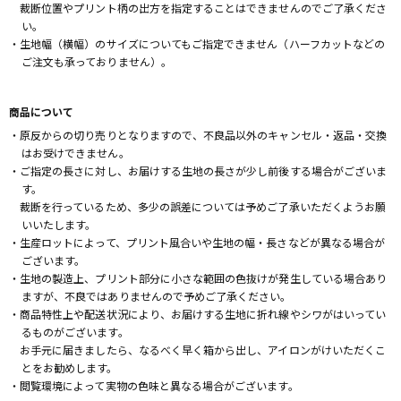
裁断位置やプリント柄の出方を指定することはできませんのでご了承くださ
い。
・生地幅（横幅）のサイズについてもご指定できません（ハーフカットなどの
ご注文も承っておりません）。
商品について
・原反からの切り売りとなりますので、不良品以外のキャンセル・返品・交換
はお受けできません。
・ご指定の長さに対し、お届けする生地の長さが少し前後する場合がございま
す。
裁断を行っているため、多少の誤差については予めご了承いただくようお願
いいたします。
・生産ロットによって、プリント風合いや生地の幅・長さなどが異なる場合が
ございます。
・生地の製造上、プリント部分に小さな範囲の色抜けが発生している場合あり
ますが、不良ではありませんので予めご了承ください。
・商品特性上や配送状況により、お届けする生地に折れ線やシワがはいってい
るものがございます。
お手元に届きましたら、なるべく早く箱から出し、アイロンがけいただくこ
とをお勧めします。
・閲覧環境によって実物の色味と異なる場合がございます。