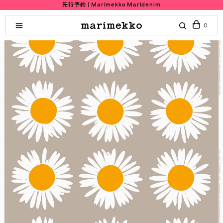
先行予約 | Marimekko Maridenim
0