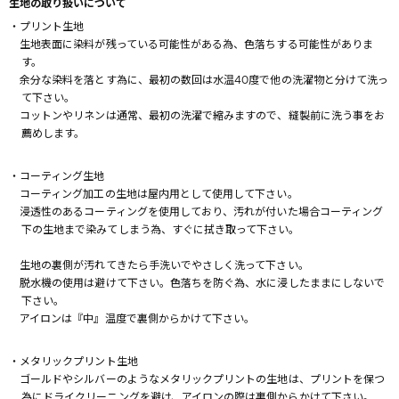
生地の取り扱いについて
・プリント生地
生地表面に染料が残っている可能性がある為、色落ちする可能性がありま
す。
余分な染料を落とす為に、最初の数回は水温40度で他の洗濯物と分けて洗っ
て下さい。
コットンやリネンは通常、最初の洗濯で縮みますので、縫製前に洗う事をお
薦めします。
・コーティング生地
コーティング加工の生地は屋内用として使用して下さい。
浸透性のあるコーティングを使用しており、汚れが付いた場合コーティング
下の生地まで染みてしまう為、すぐに拭き取って下さい。
生地の裏側が汚れてきたら手洗いでやさしく洗って下さい。
脱水機の使用は避けて下さい。色落ちを防ぐ為、水に浸したままにしないで
下さい。
アイロンは『中』温度で裏側からかけて下さい。
・メタリックプリント生地
ゴールドやシルバーのようなメタリックプリントの生地は、プリントを保つ
為にドライクリーニングを避け、アイロンの際は裏側からかけて下さい。