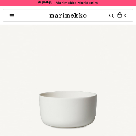
先行予約 | Marimekko Maridenim
0