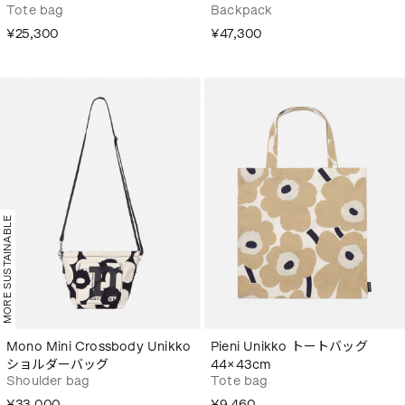
Tote bag
Backpack
¥25,300
¥47,300
MORE SUSTAINABLE
Mono Mini Crossbody Unikko
Pieni Unikko トートバッグ
ショルダーバッグ
44×43cm
Shoulder bag
Tote bag
¥33,000
¥9,460