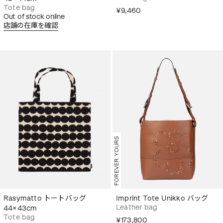
Tote bag
¥9,460
Out of stock online
店舗の在庫を確認
FOREVER YOURS
Rasymatto トートバッグ
Imprint Tote Unikko バッグ
Leather bag
44×43cm
Tote bag
¥173,800