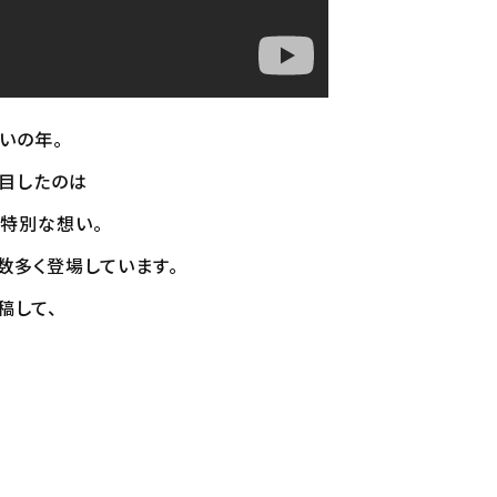
いの年。
着目したのは
る特別な想い。
数多く登場しています。
稿して、