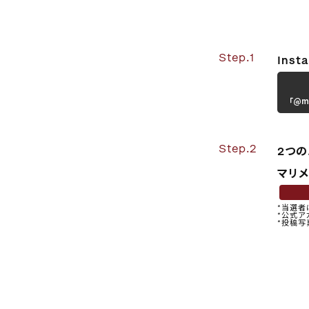
Step.1
Ins
Step.2
2つ
マリ
*当選者
*公式ア
*投稿写