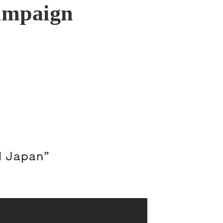
ampaign
d Japan”