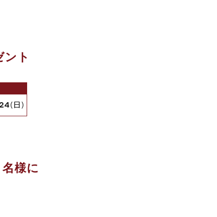
ゼント
/24
(日)
５名様に