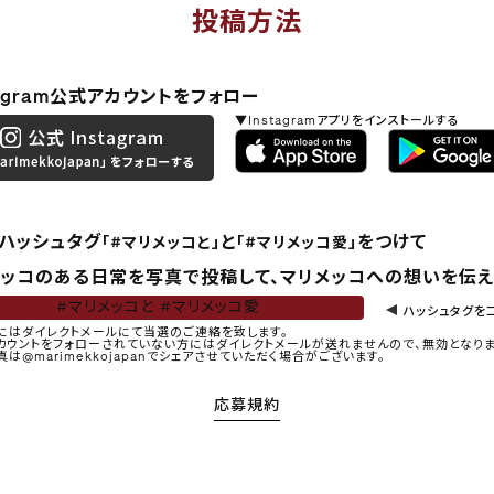
投稿方法
tagram公式アカウントをフォロー
▼Instagramアプリをインストールする
のハッシュタグ
と
をつけて
「#マリメッコと」
「#マリメッコ愛」
メッコのある日常を写真で投稿して、マリメッコへの想いを伝え
#マリメッコと #マリメッコ愛
ハッシュタグを
にはダイレクトメールにて当選のご連絡を致します。
カウントをフォローされていない方にはダイレクトメールが送れませんので、無効となりま
真は@marimekkojapanでシェアさせていただく場合がございます。
応募規約