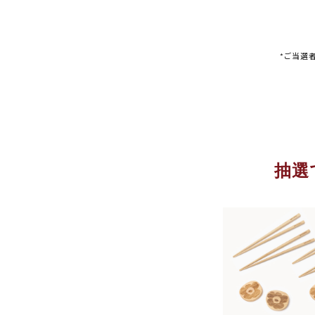
*ご当選
抽選