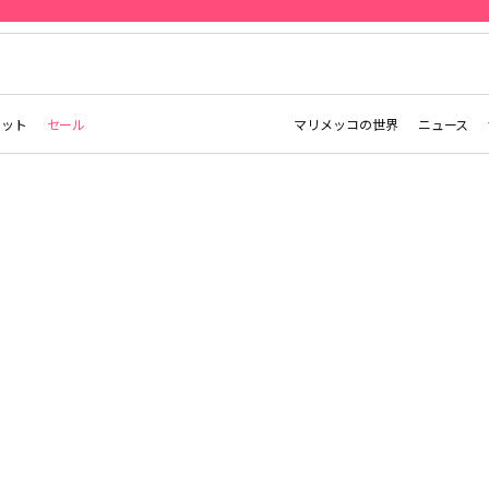
先行予約 | Marimekko Maridenim
レット
セール
マリメッコの世界
ニュース