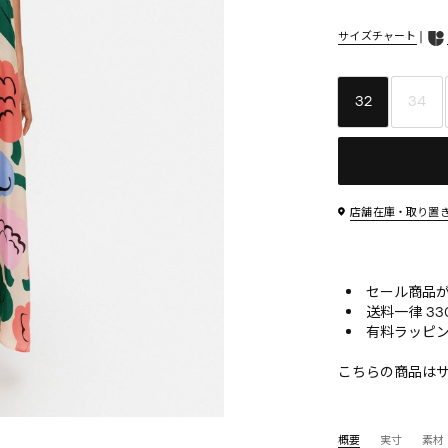
|
サイズチャート
32
34
店舗在庫・取り置
セール商品が10
送料一律 33
有料ラッピン
こちらの商品は
概要
実寸
素材