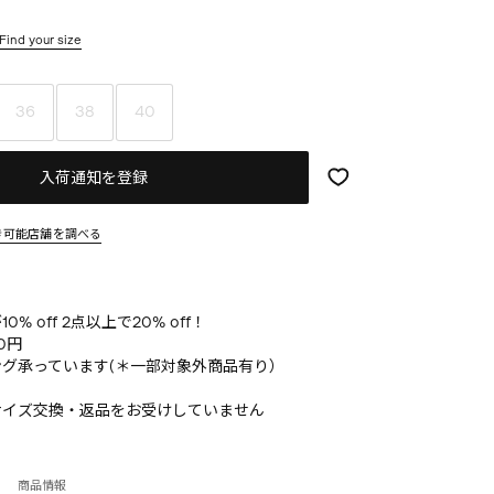
Find your size
36
38
40
入荷通知を登録
き可能店舗を調べる
% off 2点以上で20% off！
0円
グ承っています(＊一部対象外商品有り）
サイズ交換・返品をお受けしていません
商品情報