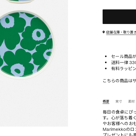
店舗在庫・取り置
セール商品が10
送料一律 33
有料ラッピン
こちらの商品は
概要
実寸
素材
毎日の食卓にぴっ
す。心が落ち着
やお客様へのお
Marimekk
プレゼントにも