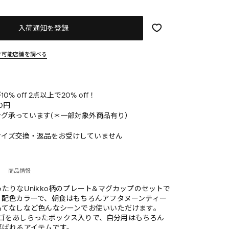
入荷通知を登録
き可能店舗を調べる
% off 2点以上で20% off！
0円
グ承っています(＊一部対象外商品有り）
サイズ交換・返品をお受けしていません
商品情報
たりなUnikko柄のプレート&マグカップのセットで
く配色カラーで、朝食はもちろんアフタヌーンティー
もてなしなど色んなシーンでお使いいただけます。
oのロゴをあしらったボックス入りで、自分用はもちろん
喜ばれるアイテムです。