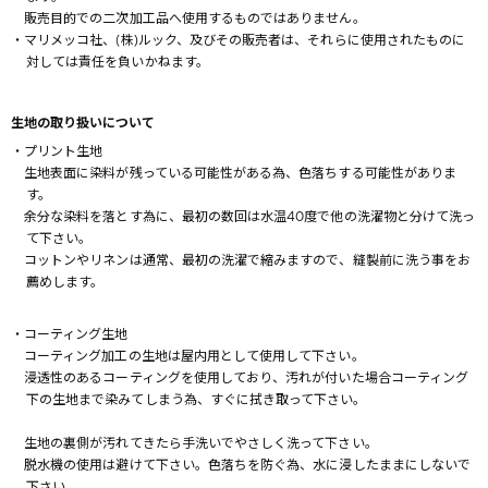
販売目的での二次加工品へ使用するものではありません。
・マリメッコ社、(株)ルック、及びその販売者は、それらに使用されたものに
対しては責任を負いかねます。
生地の取り扱いについて
・プリント生地
生地表面に染料が残っている可能性がある為、色落ちする可能性がありま
す。
余分な染料を落とす為に、最初の数回は水温40度で他の洗濯物と分けて洗っ
て下さい。
コットンやリネンは通常、最初の洗濯で縮みますので、縫製前に洗う事をお
薦めします。
・コーティング生地
コーティング加工の生地は屋内用として使用して下さい。
浸透性のあるコーティングを使用しており、汚れが付いた場合コーティング
下の生地まで染みてしまう為、すぐに拭き取って下さい。
生地の裏側が汚れてきたら手洗いでやさしく洗って下さい。
脱水機の使用は避けて下さい。色落ちを防ぐ為、水に浸したままにしないで
下さい。