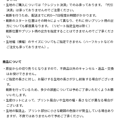
・生地のご購入については「クレジット決済」でのみ承っております。「代引
決済」は承っておりませんのでご注意ください。
・裁断を行うため、配送までに約5～7日程度お時間がかかります。
・裁断のスタート位置はその時々によって異なり、それに伴いプリント柄の出
方についても都度異なります。（リピート指定生地は除く）
裁断位置やプリント柄の出方を指定することはできませんのでご了承くださ
い。
・生地幅（横幅）のサイズについてもご指定できません（ハーフカットなどの
ご注文も承っておりません）。
商品について
・原反からの切り売りとなりますので、不良品以外のキャンセル・返品・交換
はお受けできません。
・ご指定の長さに対し、お届けする生地の長さが少し前後する場合がございま
す。
裁断を行っているため、多少の誤差については予めご了承いただくようお願
いいたします。
・生産ロットによって、プリント風合いや生地の幅・長さなどが異なる場合が
ございます。
・生地の製造上、プリント部分に小さな範囲の色抜けが発生している場合あり
ますが、不良ではありませんので予めご了承ください。