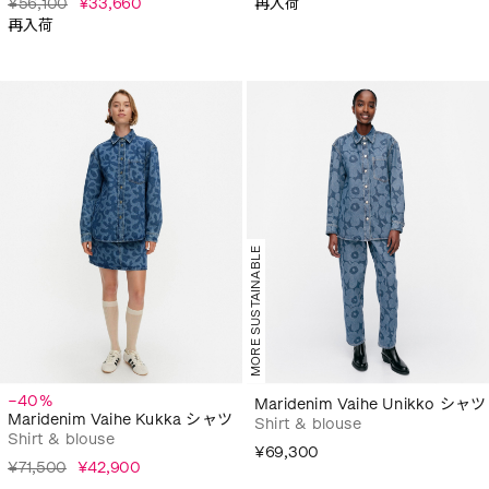
¥56,100
¥33,660
再入荷
再入荷
MORE SUSTAINABLE
−40%
Maridenim Vaihe Unikko シャツ
Maridenim Vaihe Kukka シャツ
Shirt & blouse
Shirt & blouse
¥69,300
¥71,500
¥42,900