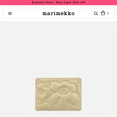
Summer Sale｜Buy 2 get 20% off
0