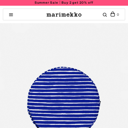
Summer Sale｜Buy 2 get 20% off
0