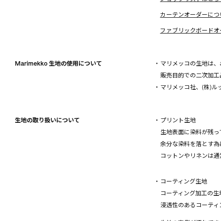
カーテンオーダーにつ
ファブリックボードオ
Marimekko 生地の使用について
・マリメッコの生地は、
販売目的での二次加工
・マリメッコ社、(株)
生地の取り扱いについて
・プリント生地
生地表面に染料が残っ
余分な染料を落とす為に
コットンやリネンは通
・コーティング生地
コーティング加工の生
浸透性のあるコーティン