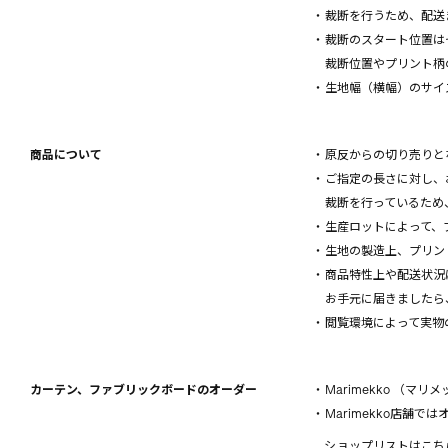
・裁断を行うため、配送
・裁断のスタート位置は
裁断位置やプリント柄
・生地幅（横幅）のサイ
商品について
・原反からの切り売りと
・ご指定の長さに対し、
裁断を行っているため、
・生産ロットによって、
・生地の製造上、プリン
・商品特性上や配送状況
お手元に届きましたら、
・閲覧環境によって実物
カーテン、ファブリックボードのオーダー
・Marimekko （
・Marimekko店
ショップリストはこち