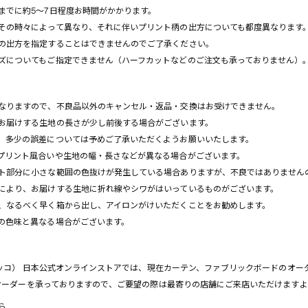
までに約5～7日程度お時間がかかります。
その時々によって異なり、それに伴いプリント柄の出方についても都度異なります
の出方を指定することはできませんのでご了承ください。
ズについてもご指定できません（ハーフカットなどのご注文も承っておりません）
なりますので、不良品以外のキャンセル・返品・交換はお受けできません。
お届けする生地の長さが少し前後する場合がございます。
多少の誤差については予めご了承いただくようお願いいたします。
プリント風合いや生地の幅・長さなどが異なる場合がございます。
ト部分に小さな範囲の色抜けが発生している場合ありますが、不良ではありません
により、お届けする生地に折れ線やシワがはいっているものがございます。
なるべく早く箱から出し、アイロンがけいただくことをお勧めします。
の色味と異なる場合がございます。
マリメッコ） 日本公式オンラインストアでは、現在カーテン、ファブリックボードのオ
舗ではオーダーを承っておりますので、ご要望の際は最寄りの店舗にご来店いただけます
ら