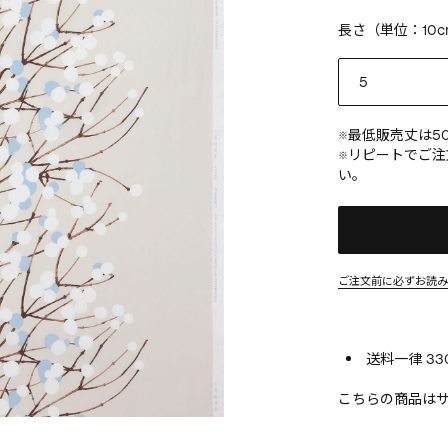
長さ（単位：10c
最低販売丈は
5
※
リピートでご注
※
い。
ご注文前に必ずお読
送料一律 33
こちらの商品は