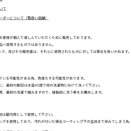
いて
ーダーについて（取扱い店舗）
お客様が個人で楽しんでいただくために販売しております。
品へ使用するものではありません。
ルック、及びその販売者は、それらに使用されたものに対しては責任を負いかねます
ている可能性がある為、色落ちする可能性があります。
、最初の数回は水温40度で他の洗濯物と分けて洗って下さい。
常、最初の洗濯で縮みますので、縫製前に洗う事をお薦めします。
地は屋内用として使用して下さい。
グを使用しており、汚れが付いた場合コーティング下の生地まで染みてしまう為