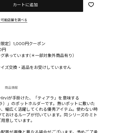
カートに追加
き可能店舗を調べる
限定］1,000円クーポン
0円
グ承っています(＊一部対象外商品有り）
サイズ交換・返品をお受けしていません
商品情報
a Hirviが手掛けた、「ティアラ」を意味する
ィアラ）」のポットホルダーです。熱いポットに敷いた
り、幅広く活躍してくれる優秀アイテム。使わない時
けておけるループが付いています。同シリーズのミト
ご用意しています。
の配置が画像と異なる場合がございます。予めご了承