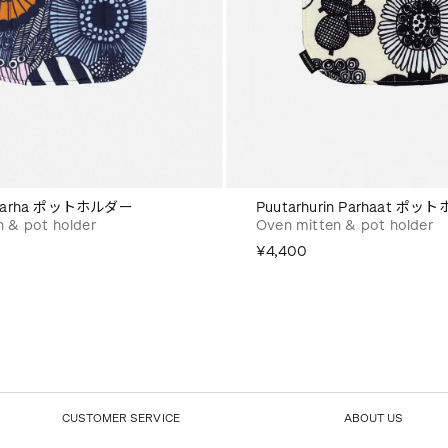
uutarha ポットホルダー
Puutarhurin Parhaat ポ
n & pot holder
Oven mitten & pot holder
¥4,400
CUSTOMER SERVICE
ABOUT US