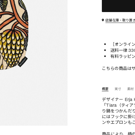
店舗在庫・取り置
［オンライン
送料一律 33
有料ラッピン
こちらの商品は
概要
実寸
素材
デザイナー Erj
「Tiara（テ
り鍋をつかんだ
にはフックに掛
ンやエプロンも
商品により、柄