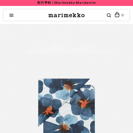
先行予約 | Marimekko Maridenim
0