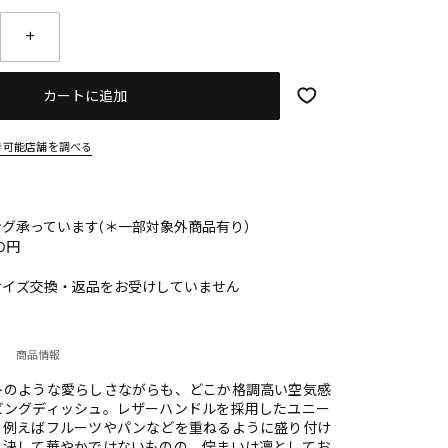
カートに追加
き可能店舗を調べる
グ承っています(＊一部対象外商品有り）
0円
サイズ交換・返品をお受けしていません
商品情報
トのような愛らしさながらも、どこか格調高い空気感
ビングディッシュ。レザーハンドルを採用したユニー
、例えばフルーツやパンなどを重ねるように盛り付け
。決して華やかではないものの、佇まいは凛としてお