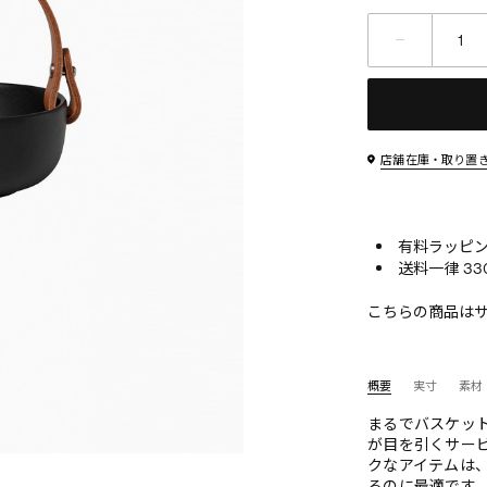
店舗在庫・取り置
有料ラッピン
送料一律 33
こちらの商品は
概要
実寸
素材
まるでバスケッ
が目を引くサー
クなアイテムは
るのに最適です