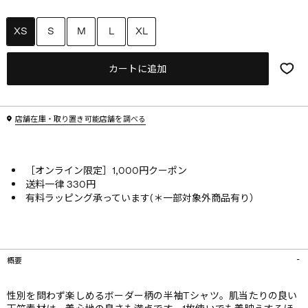
XS
S
M
L
XL
カートに追加
店舗在庫・取り置き可能店舗を調べる
［オンライン限定］1,000円クーポン
送料一律 330円
有料ラッピング承っています(＊一部対象外商品有り）
概要
性別を問わず楽しめるボーダー柄の半袖Tシャツ。肌当たりの良い