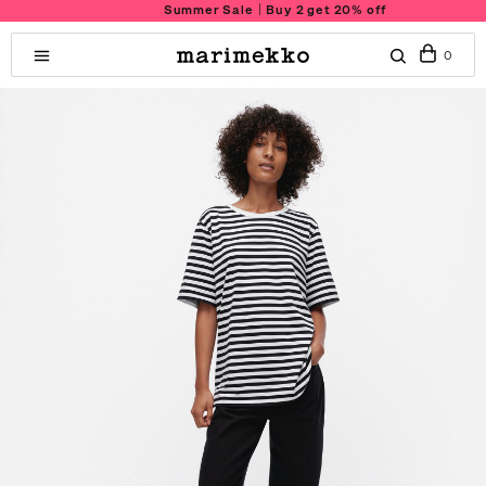
Summer Sale｜Buy 2 get 20% off
0