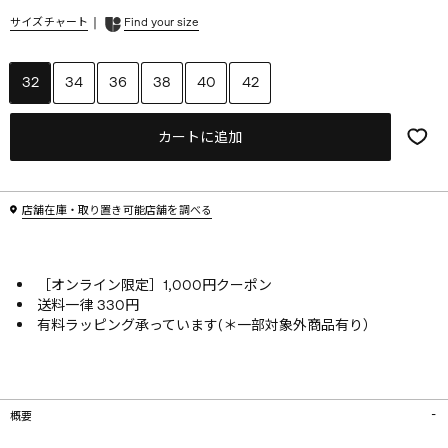
|
サイズチャート
Find your size
32
34
36
38
40
42
カートに追加
店舗在庫・取り置き可能店舗を調べる
［オンライン限定］1,000円クーポン
送料一律 330円
有料ラッピング承っています(＊一部対象外商品有り）
概要