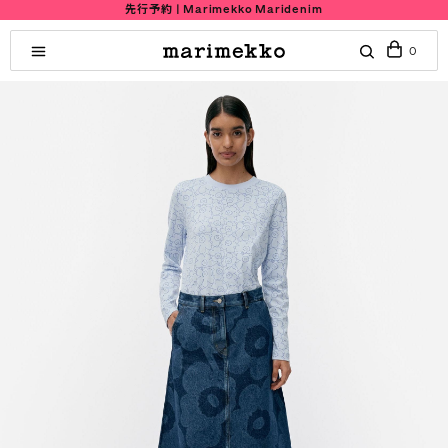
先行予約 | Marimekko Maridenim
0