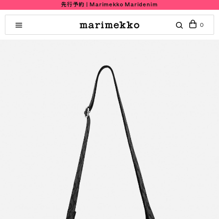
先行予約 | Marimekko Maridenim
0