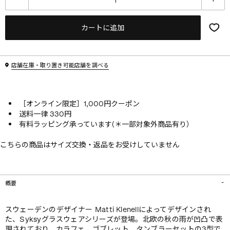
カートに追加
店舗在庫・取り置き可能店舗を調べる
［オンライン限定］1,000円クーポン
送料一律 330円
有料ラッピング承っています(＊一部対象外商品有り）
こちらの商品はサイズ交換・返品をお受けしていません
概要
スウェーデンのデザイナー Matti Klenellによってデザインされ
た、Syksyグラスウェアシリーズが登場。北欧の秋の雨が凹凸で表
現されており、カラフェ、ゴブレット、タンブラーセットの3型で