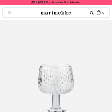
先行予約 | Marimekko Maridenim
0