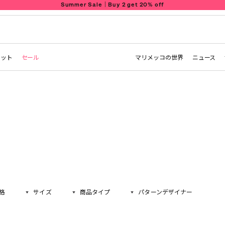
Summer Sale｜Buy 2 get 20% off
レット
セール
マリメッコの世界
ニュース
格
サイズ
商品タイプ
パターンデザイナー