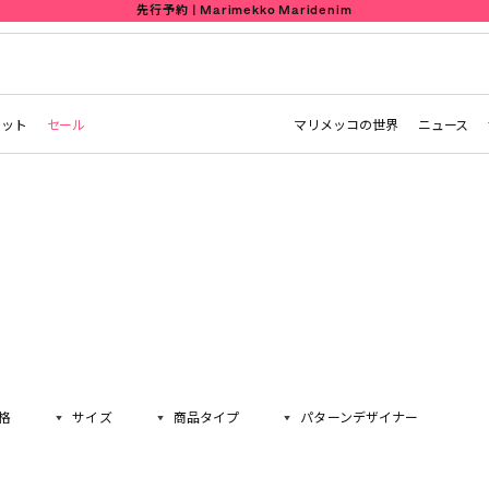
先行予約 | Marimekko Maridenim
レット
セール
マリメッコの世界
ニュース
格
サイズ
商品タイプ
パターンデザイナー