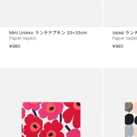
Mini Unikko ランチナプキン 33×33cm
Valssi ラ
Paper napkin
Paper napk
¥990
¥990