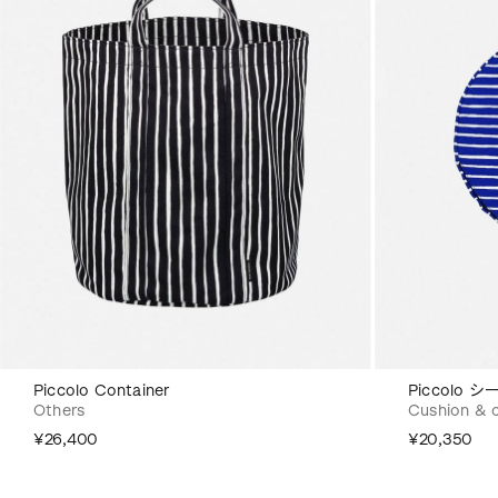
Piccolo Container
Piccolo
Others
Cushion & 
¥26,400
¥20,350