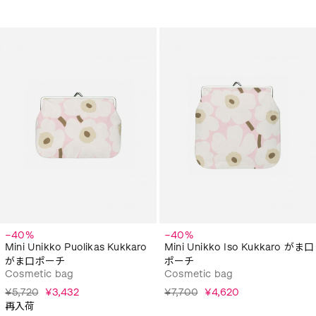
−40%
−40%
Mini Unikko Puolikas Kukkaro
Mini Unikko Iso Kukkaro がま口
がま口ポーチ
ポーチ
Cosmetic bag
Cosmetic bag
¥5,720
¥3,432
¥7,700
¥4,620
再入荷