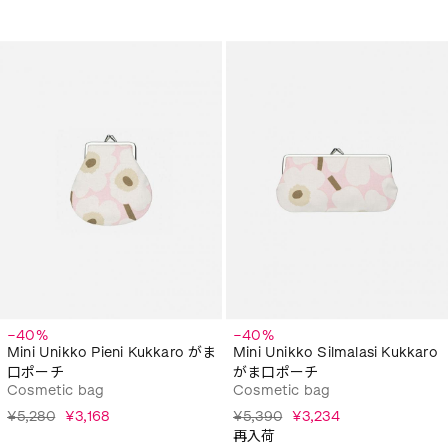
−40%
−40%
Mini Unikko Pieni Kukkaro がま
Mini Unikko Silmalasi Kukkaro
口ポーチ
がま口ポーチ
Cosmetic bag
Cosmetic bag
¥5,280
¥3,168
¥5,390
¥3,234
再入荷