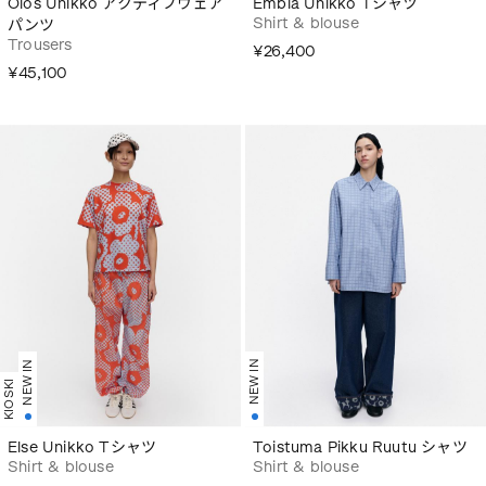
Olos Unikko アクティブウェア
Embla Unikko Tシャツ
Shirt & blouse
パンツ
Trousers
¥26,400
¥45,100
NEW IN
NEW IN
KIOSKI
Else Unikko Tシャツ
Toistuma Pikku Ruutu シャツ
Shirt & blouse
Shirt & blouse