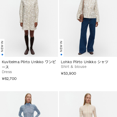
NEW IN
NEW IN
Kuvitelma Piirto Unikko ワンピ
Lohko Piirto Unikko シャツ
Shirt & blouse
ース
Dress
¥53,900
¥62,700