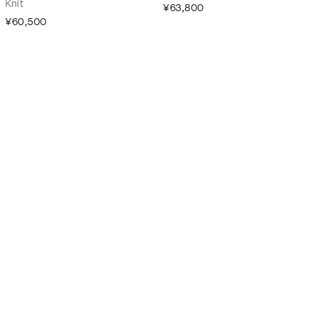
Knit
¥63,800
¥60,500
NEW IN
NEW IN
Liikkua Piirto Unikko ニット
Toistuva Piirto Unikko ニットス
Knit
カート
Skirt
¥63,800
¥47,300