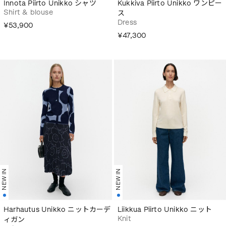
Innota Piirto Unikko シャツ
Kukkiva Piirto Unikko ワンピー
Shirt & blouse
ス
Dress
¥53,900
¥47,300
NEW IN
NEW IN
Harhautus Unikko ニットカーデ
Liikkua Piirto Unikko ニット
Knit
ィガン