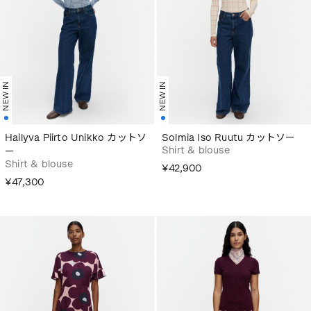
NEW IN
NEW IN
Hailyva Piirto Unikko カットソ
Solmia Iso Ruutu カットソー
Shirt & blouse
ー
Shirt & blouse
¥42,900
¥47,300