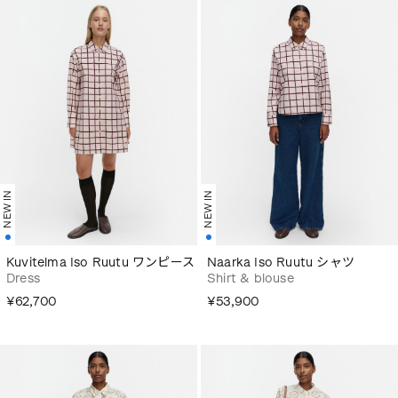
NEW IN
NEW IN
Kuvitelma Iso Ruutu ワンピース
Naarka Iso Ruutu シャツ
Dress
Shirt & blouse
¥62,700
¥53,900