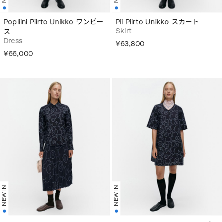
Popliini Piirto Unikko ワンピー
Pii Piirto Unikko スカート
Skirt
ス
Dress
¥63,800
¥66,000
NEW IN
NEW IN