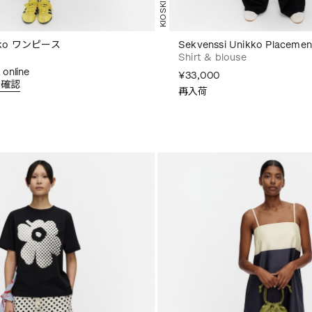
KIOSKI
ikko ワンピース
Sekvenssi Unikko Place
Shirt & blouse
 online
¥33,000
を確認
再入荷