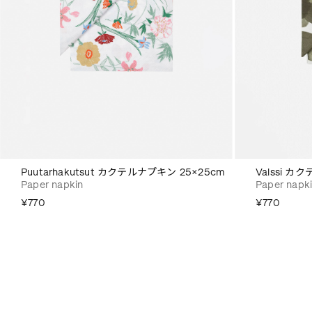
Puutarhakutsut カクテルナプキン 25×25cm
Valssi カ
Paper napkin
Paper napk
¥770
¥770