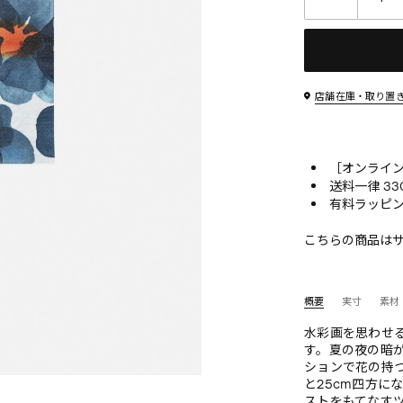
店舗在庫・取り置
［オンライン
送料一律 33
有料ラッピン
こちらの商品は
概要
実寸
素材
水彩画を思わせ
す。夏の夜の暗
ションで花の持
と25cm四方に
ストをもてなす