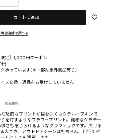
カートに追加
き可能店舗を調べる
限定］1,000円クーポン
0円
グ承っています(＊一部対象外商品有り）
サイズ交換・返品をお受けしていません
商品情報
る幻想的なプリントが目を引くカクテルナプキンで
がりを灯すようなフラワープリント。繊細なグラデー
つ儚さも感じられるようなグラフィックです。広げる
なる大きさ。アウトドアシーンはもちろん、自宅でゲ
ツールとしても活躍します。