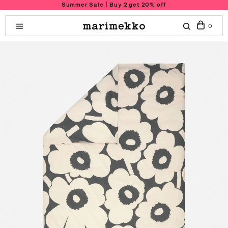
Summer Sale｜Buy 2 get 20% off
0