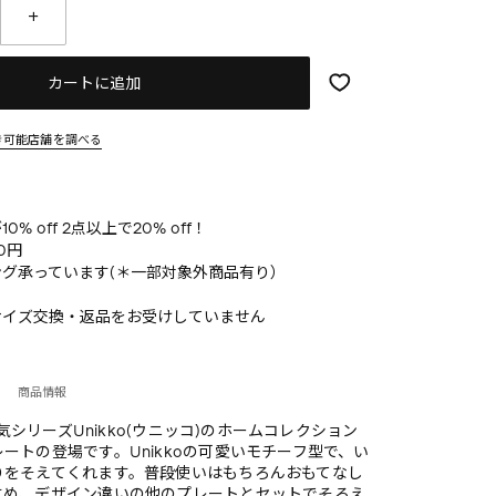
カートに追加
き可能店舗を調べる
% off 2点以上で20% off！
0円
グ承っています(＊一部対象外商品有り）
サイズ交換・返品をお受けしていません
商品情報
の人気シリーズUnikko(ウニッコ)のホームコレクション
ートの登場です。Unikkoの可愛いモチーフ型で、い
りをそえてくれます。普段使いはもちろんおもてなし
すめ、デザイン違いの他のプレートとセットでそろえ