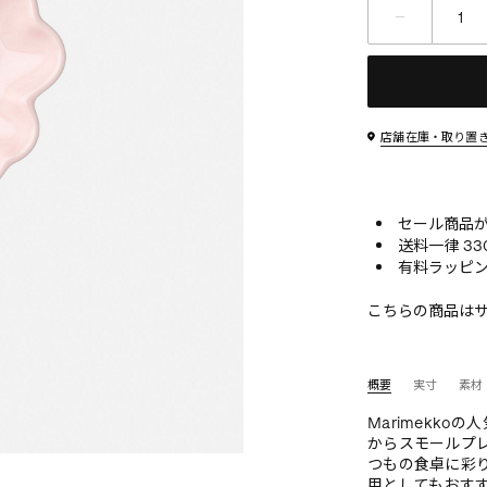
店舗在庫・取り置
セール商品が10
送料一律 33
有料ラッピン
こちらの商品は
概要
実寸
素材
Marimekko
からスモールプレ
つもの食卓に彩
用としてもおす