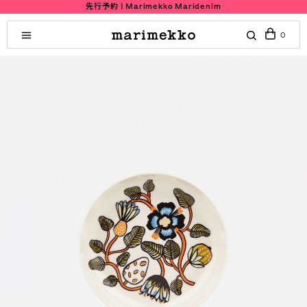
先行予約 | Marimekko Maridenim
0