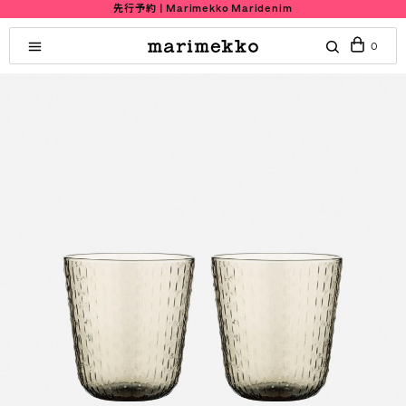
先行予約 | Marimekko Maridenim
0