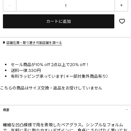
カートに追加
店舗在庫・取り置き可能店舗を調べる
セール商品が10% off 2点以上で20% off！
送料一律 330円
有料ラッピング承っています(＊一部対象外商品有り）
こちらの商品はサイズ交換・返品をお受けしていません
概要
繊細な凹凸模様で雨を表現したペアグラス。シンプルなフォルム
で、気軽に手に取りやすいデザインに。食卓にさりげなく置いてお