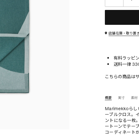
店舗在庫・取り置
有料ラッピン
送料一律 33
こちらの商品は
概要
実寸
素材
Marimekko
ーブルクロス。
ントになる一枚
ートーンでテー
コーディネート