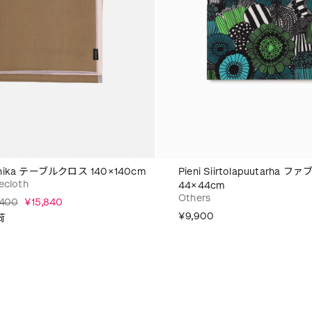
nika テーブルクロス 140×140cm
Pieni Siirtolapuutarha
ecloth
44×44cm
Others
,400
¥15,840
¥9,900
荷