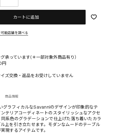
カートに追加
き可能店舗を調べる
グ承っています(＊一部対象外商品有り）
0円
サイズ交換・返品をお受けしていません
商品情報
らしいグラフィカルなSavanniのデザインが印象的なテ
インテリアコーディネートのスタイリッシュなアクセ
。同系色のグラデーションで仕上げた落ち着いたカラ
ブル上を引き立たせます。モダンなムードのテーブル
が実現するアイテムです。