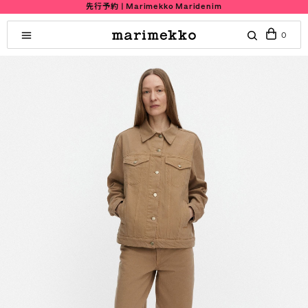
先行予約 | Marimekko Maridenim
0