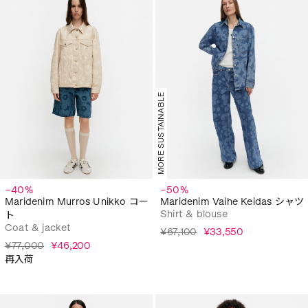
MORE SUSTAINABLE
−40%
−50%
Maridenim Murros Unikko コー
Maridenim Vaihe Keidas シャツ
Shirt & blouse
ト
Coat & jacket
¥67,100
¥33,550
¥77,000
¥46,200
再入荷