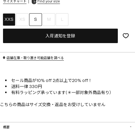
|
サイズチャート
Find your size
XXS
XS
S
M
L
入荷通知を登録
店舗在庫・取り置き可能店舗を調べる
セール商品が10% off 2点以上で20% off！
送料一律 330円
有料ラッピング承っています(＊一部対象外商品有り）
こちらの商品はサイズ交換・返品をお受けしていません
概要