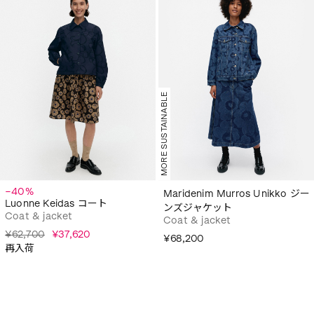
MORE SUSTAINABLE
−40%
Maridenim Murros Unikko ジー
Luonne Keidas コート
ンズジャケット
Coat & jacket
Coat & jacket
¥62,700
¥37,620
¥68,200
再入荷