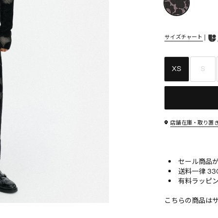
|
サイズチャート
XS
S
店舗在庫・取り置
セール商品が10
送料一律 33
有料ラッピン
こちらの商品は