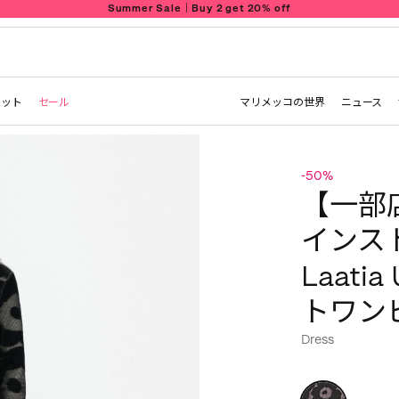
Summer Sale｜Buy 2 get 20% off
レット
セール
マリメッコの世界
ニュース
-50%
【一部
インス
Laatia
トワン
Dress