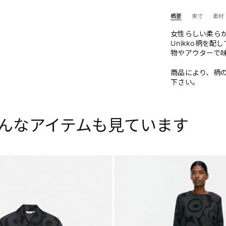
概要
実寸
素材
女性らしい柔ら
Unikko柄を
物やアウターで
商品により、柄
下さい。
んなアイテムも見ています