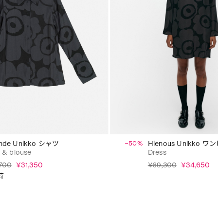
ahde Unikko シャツ
−50%
Hienous Unikko 
t & blouse
Dress
700
¥31,350
¥69,300
¥34,650
荷