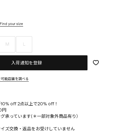
Find your size
M
L
入荷通知を登録
き可能店舗を調べる
% off 2点以上で20% off！
0円
グ承っています(＊一部対象外商品有り）
サイズ交換・返品をお受けしていません