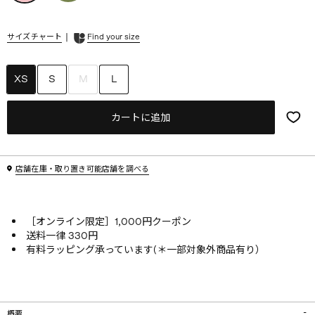
|
サイズチャート
Find your size
XS
S
M
L
カートに追加
店舗在庫・取り置き可能店舗を調べる
［オンライン限定］1,000円クーポン
送料一律 330円
有料ラッピング承っています(＊一部対象外商品有り）
概要