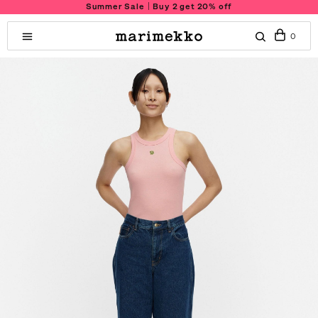
Summer Sale｜Buy 2 get 20% off
0