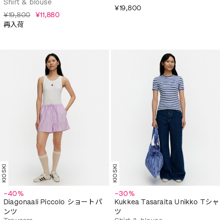
Shirt & blouse
¥19,800
¥19,800
¥11,880
再入荷
KIOSKI
KIOSKI
−40%
−30%
Diagonaali Piccolo ショートパ
Kukkea Tasaraita Unikko Tシャ
ンツ
ツ